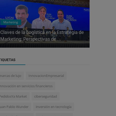
Marketing
Redes Empres
Claves de la Logística en la Estrategia de
Revolución
Marketing: Perspectivas de ...
Modelo de 
TIQUETAS
marcas de lujo
InnovacionEmpresarial
innovación en servicios financieros
PedidosYa Market
ciberseguridad
Juan Pablo Wunder
inversión en tecnología