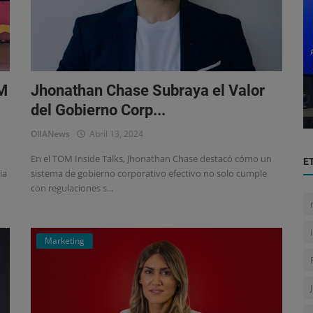
Tecnología
Humane AI Pin: Un Prototipo Adelantado
AM
Jhonathan Chase Subraya el Valor
 y ...
a su Tiempo que Enfrenta Devolu...
del Gobierno Corp...
OlIANews
Abril 13, 2024
En el TOM Inside Talks, Jhonathan Chase destacó cómo un
E
ia
sistema de gobierno corporativo efectivo no solo cumple
con regulaciones s...
Marketing