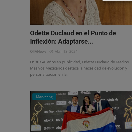
Odette Duclaud en el Punto de
Inflexión: Adaptarse...
OlIANews
Abril 13, 2024
En sus 40 años en publicidad, Odette Duclaud de Medios
Masivos Mexicanos destaca la necesidad de evolución y
personalización en la...
Marketing