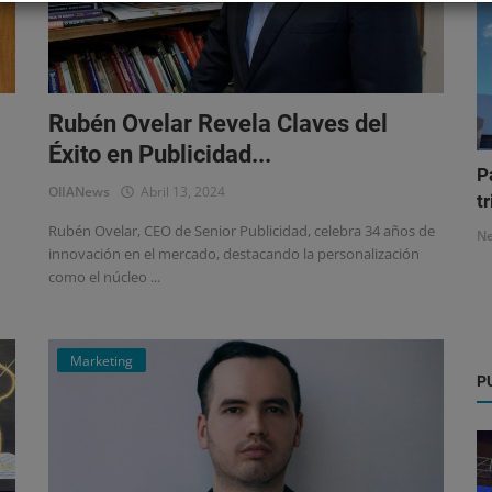
Rubén Ovelar Revela Claves del
Éxito en Publicidad...
P
OlIANews
Abril 13, 2024
tr
Rubén Ovelar, CEO de Senior Publicidad, celebra 34 años de
N
innovación en el mercado, destacando la personalización
como el núcleo ...
Marketing
P