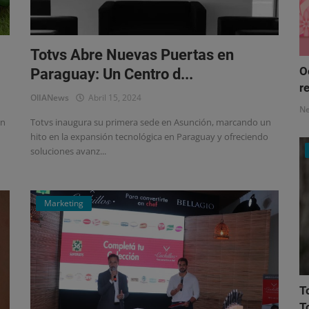
Totvs Abre Nuevas Puertas en
O
Paraguay: Un Centro d...
re
OlIANews
Abril 15, 2024
N
en
Totvs inaugura su primera sede en Asunción, marcando un
hito en la expansión tecnológica en Paraguay y ofreciendo
soluciones avanz...
Marketing
T
T