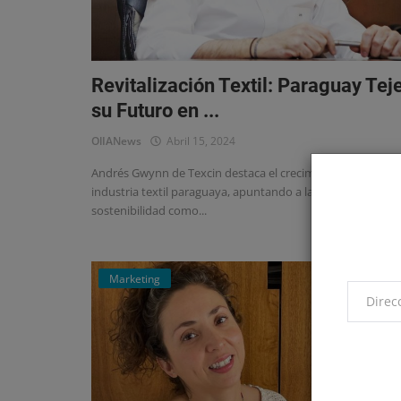
Revitalización Textil: Paraguay Tej
su Futuro en ...
OlIANews
Abril 15, 2024
Andrés Gwynn de Texcin destaca el crecimiento de la
industria textil paraguaya, apuntando a la innovación y la
sostenibilidad como...
Marketing