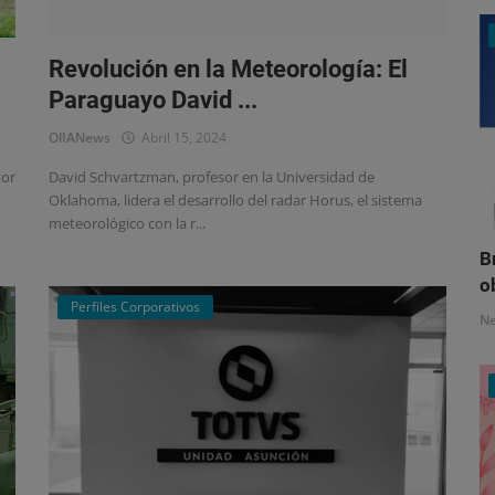
Revolución en la Meteorología: El
Paraguayo David ...
OlIANews
Abril 15, 2024
tor
David Schvartzman, profesor en la Universidad de
Oklahoma, lidera el desarrollo del radar Horus, el sistema
meteorológico con la r...
B
o
Perfiles Corporativos
N