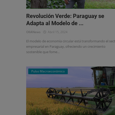
Revolución Verde: Paraguay se
Adapta al Modelo de ...
OlIANews
Abril 15, 2024
El modelo de economía circular está transformando el sec
empresarial en Paraguay, ofreciendo un crecimiento
sostenible que fome...
Pulso Macroeconómico