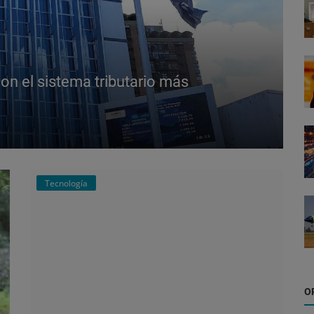
on el sistema tributario más
C
G
Ol
Tecnología
O