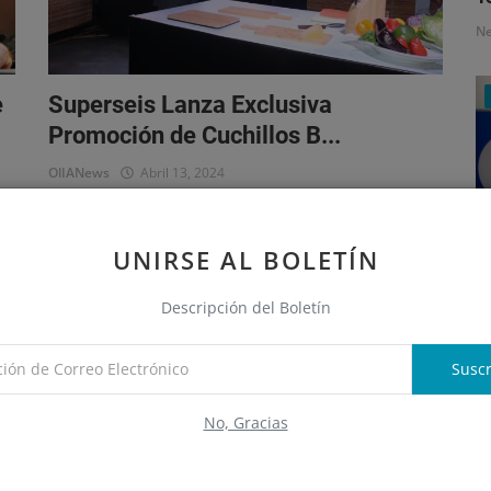
N
e
Superseis Lanza Exclusiva
Promoción de Cuchillos B...
OlIANews
Abril 13, 2024
Conviértete en chef con la nueva promoción de Superseis:
Colección de cuchillos Bellagio disponible a precios
UNIRSE AL BOLETÍN
promocionales tras c...
Descripción del Boletín
S
Marketing
e
Suscr
N
No, Gracias