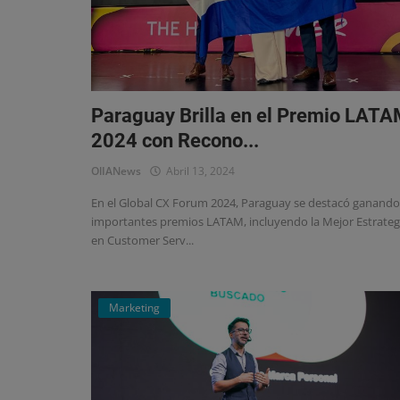
Pulso Macroeconómico
El Sector Arrocero en Paraguay:
Paraguay Brilla en el Premio LAT
Resiliente Ante Desafíos Climáticos
2024 con Recono...
OlIANews
Abril 13, 2024
En el Global CX Forum 2024, Paraguay se destacó ganando
importantes premios LATAM, incluyendo la Mejor Estrateg
en Customer Serv...
Marketing