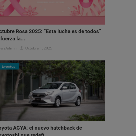
ctubre Rosa 2025: “Esta lucha es de todos”
fuerza la...
ewsAdmin
Octubre 1, 2025
Eventos
oyota AGYA: el nuevo hatchback de
oyotoshi que redefi...