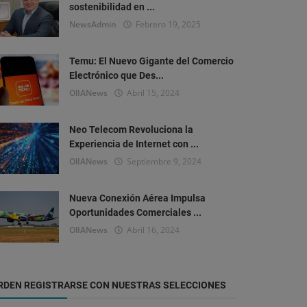
sostenibilidad en ...
NewsAdmin
Febrero 19, 2025
Dinámicas del Agronegocio
Temu: El Nuevo Gigante del Comercio
Electrónico que Des...
onfina Paraguay 2024: Un Congreso Pionero pa
OlIANews
Abril 15, 2024
anader...
IANews
Abril 13, 2024
Neo Telecom Revoluciona la
Experiencia de Internet con ...
OlIANews
Septiembre 9, 2024
Nueva Conexión Aérea Impulsa
Oportunidades Comerciales ...
OlIANews
Abril 16, 2024
RDEN REGISTRARSE CON NUESTRAS SELECCIONES