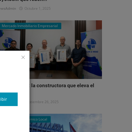
ewsAdmin
Octubre 1, 2025
Mercado Inmobiliario Empresarial
alum & Wenz: la constructora que eleva el
stándar del...
ibir
ewsAdmin
Septiembre 26, 2025
Panorama Económico Local