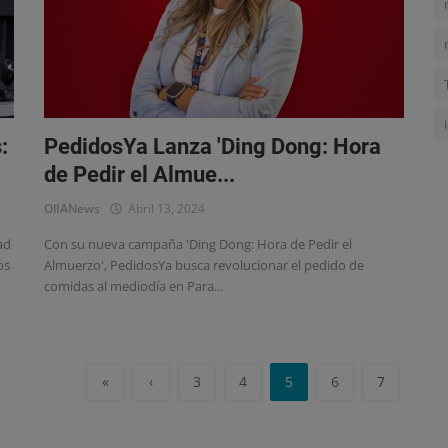
:
PedidosYa Lanza 'Ding Dong: Hora
de Pedir el Almue...
OlIANews
Abril 13, 2024
ad
Con su nueva campaña 'Ding Dong: Hora de Pedir el
os
Almuerzo', PedidosYa busca revolucionar el pedido de
comidas al mediodía en Para...
«
‹
3
4
5
6
7