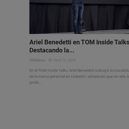
Ariel Benedetti en TOM Inside Talks
Destacando la...
OlIANews
Abril 13, 2024
En el TOM Inside Talks, Ariel Benedetti subrayó la crucialid
de la marca personal en LinkedIn, señalando que sin ella, l
profe...