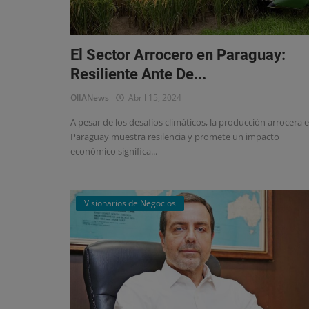
El Sector Arrocero en Paraguay:
Resiliente Ante De...
OlIANews
Abril 15, 2024
A pesar de los desafíos climáticos, la producción arrocera 
Paraguay muestra resilencia y promete un impacto
económico significa...
Visionarios de Negocios